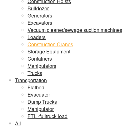
Construction Hoists
Bulldozer
Generators
Excavators
Vacuum cleaner/sewage suction machines
Loaders
Construction Cranes
Storage Equipment
Containers
Manipulators
Trucks
Transportation
Flatbed
Evacuator
Dump Trucks
Manipulator
FTL -fulltruck load
All