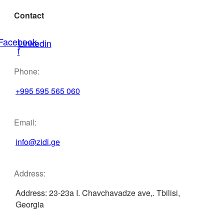
Contact
Facebook-
Linkedin
f
Phone:
+995 595 565 060
Email:
info@zidi.ge
Address:
Address: 23-23a I. Chavchavadze ave,. Tbilisi,
Georgia